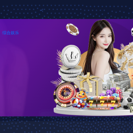
全天更新 ·
le
同步
无论您身在何处，
leyu乐
定的观赛体验。
下载客户端
网页