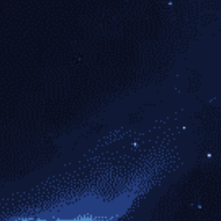
自己的防线稳固，以
秀水平。
4、未来展
回顾这场精彩纷呈的
勇，都为观众奉献了
为接下来的赛事积累
展望未来，两支球队
通，那么他们完全有
赛中占据更加有利的
础。
总结：
This is a summary of