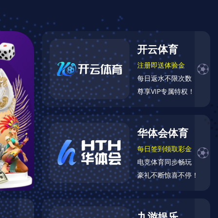
App
公司
体育
注册入口
简介
资讯
yu乐鱼官方首页
赛事实时
鱼官方首页APP
为您带来高速、高清、稳
端访问