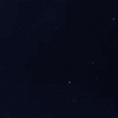
ey move forward in
l frameworks that
 teams strive to
下一篇：
詹姆斯未来去向悬而未决Windhors