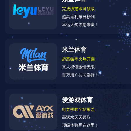
亚姆
在近期的一场足球比
旧落后1球。本篇文
三镇队的战术部署、