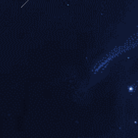
三镇队在进攻端多次
够多的得分机会。尤
此外，球队后防线虽
不紧导致对方获得良
绩。
3、西海岸
相比之下，西海岸队
击，并且早早取得领
西海岸队不仅进攻犀
的位置站位与及时补
这种全方位、多层次