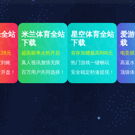
以及对于双方球队未来发展的影响。
姆门线神救援
卡姆无疑是最耀眼的明星。他在关键时刻做出了令人难以置信的
。此时比分正处于胶着状态，如果这粒进球被打入，将极大改变
亚姆卡姆超凡的反应速度和敏捷性，更体现了他对于比赛局势的
便做出了判断，并迅速移动到位，完成了这一关键性的防守。
高水平的门线救援并非偶然。亚姆卡姆平日里严苛训练，不断磨
冷静应对各种突发情况。这种心理素质和技术能力，是他成为顶
战术分析
，但三镇队在整场比赛中的表现依旧值得肯定。他们采用了一种积
压制西海岸队的发展空间。然而，在面对强劲对手时，这一策略