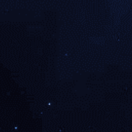
热榜精选
#1
#2
多诺万曾考虑加盟魔术如今却
石洺豪全力
选择执
罚球完
2026-07-13
推荐
2026-07
推荐网站