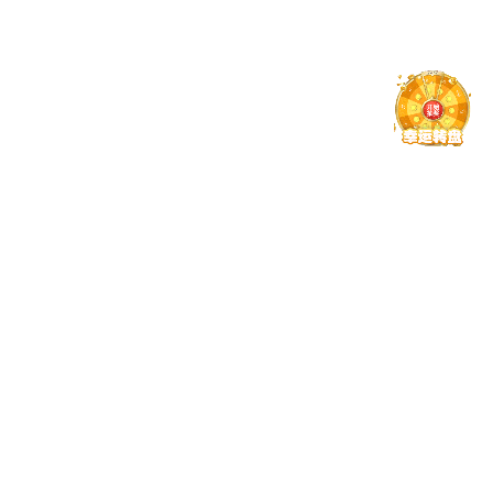
考虑如何提升球队竞争力，以便吸引詹姆斯留下。这
样的背景使得他离开湖人的可能性相对较低，但并不
意味着完全没有变数。
此外，Windhorst提到其他球队对于詹姆斯都有浓厚
兴趣，包括一些实力强劲的新兴球队。如果这些球队
能够提供具有吸引力的发展机会，那么即使是包括湖
人在内的任何球队，也不能掉以轻心。这样的局势更
加增加了外界对于他的猜测与期待。
3、各方对其去向看法
围绕着詹姆斯未来去哪的问题，各方观点纷纷。有支
持者认为他应该留在湖人，因为这里不仅有舒适的环
境，还有极具竞争力的团队。另外，一些老将球员也
希望看到他继续发挥影响力，与年轻球员共同成长。