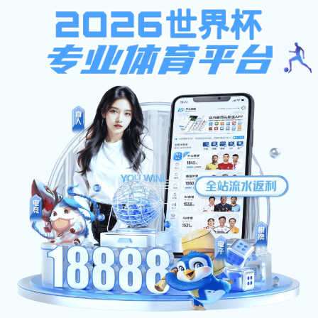
注册入口
全天更新 ·
leyu乐鱼官方首
页
赛事实时同步
无论您身在何处，
leyu乐鱼官方首页APP
为您带来
高速、高清、稳定的观赛体验。
下载客户端
网页端访问