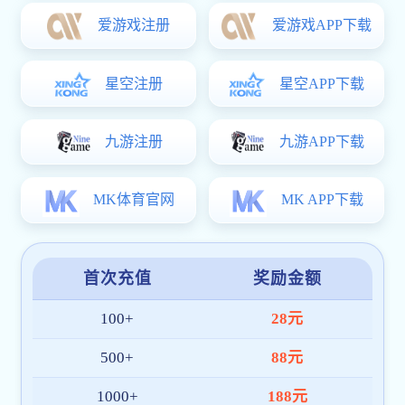
案
2026-06-27 15:46
33 次阅读
首页
/
体育资讯
2023年NBA赛季的结束，詹姆斯未来去向成为了球迷
和媒体关注的焦点。著名体育记者Windhorst在最近
的报道中提到，詹姆斯的去向仍然悬而未决，但他预
测在一个月内会有明确答案。这引发了各种猜测与讨
论，许多球迷对詹姆斯是否会继续留在洛杉矶湖人
队、转会其他球队或甚至退役充满期待。文章将从四
个方面进行详细阐述：詹姆斯目前的状态及影响、
Windhorst的预测分析、各方对其去向的看法以及未
来可能的发展趋势。这些内容将为读者提供全面的信