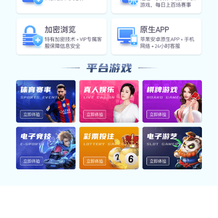
与此同时，随着年岁渐长，人们也开始关注他的职业
生涯走向。很少有人能像他这样，在职业生涯末期依
然保持如此高水平，而这也是他未来选择的重要考量
因素之一。
2、Windhorst的预测分析
Windhorst作为资深体育记者，对NBA内部消息有着
独到见解。他在最近的一次采访中表示，尽管目前还
无法确定詹姆斯的去向，但预计在接下来的一个月
内，会有更多清晰的信息浮出水面。这一说法引发了
广泛关注，因为许多球迷希望尽快知道自己的偶像将
如何决定未来。
根据Windhorst所言，目前湖人管理层正在积极沟
通，希望能够说服詹姆斯继续留队。同时，他们也在